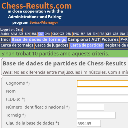
Logged on: Gast
Arabic
ARM
AZE
BIH
BUL
CAT
CHN
CRO
CZE
DEN
ENG
ESP
FAI
FIN
FRA
GER
GRE
INA
I
Inici
Base de dades de torneigs
Campionat AUT
Pictures
P+F
Cerca de torneigs
Cerca de jugadors
Cerca de partides
Registre de 
S'han trobat 10 partides amb aquests criteris.
Base de dades de partides de Chess-Results
Avis:
No es diferencia entre majúscules i minúscules. Com a mí
Cognoms *)
Nom
FIDE-Id *)
Número identificació nacional *)
Torneig *)
Clau de la base de dades *)