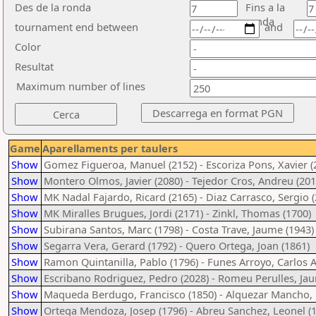
Des de la ronda
Fins a la
ronda
tournament end between
and
Color
Resultat
Maximum number of lines
Game
Aparellaments per taulers
Show
Gomez Figueroa, Manuel (2152) - Escoriza Pons, Xavier (
Show
Montero Olmos, Javier (2080) - Tejedor Cros, Andreu (201
Show
MK Nadal Fajardo, Ricard (2165) - Diaz Carrasco, Sergio 
Show
MK Miralles Brugues, Jordi (2171) - Zinkl, Thomas (1700)
Show
Subirana Santos, Marc (1798) - Costa Trave, Jaume (1943)
Show
Segarra Vera, Gerard (1792) - Quero Ortega, Joan (1861)
Show
Ramon Quintanilla, Pablo (1796) - Funes Arroyo, Carlos A
Show
Escribano Rodriguez, Pedro (2028) - Romeu Perulles, Ja
Show
Maqueda Berdugo, Francisco (1850) - Alquezar Mancho, 
Show
Ortega Mendoza, Josep (1796) - Abreu Sanchez, Leonel (