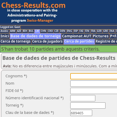
Logged on: Gast
Arabic
ARM
AZE
BIH
BUL
CAT
CHN
CRO
CZE
DEN
ENG
ESP
FAI
FIN
FRA
GER
GRE
INA
I
Inici
Base de dades de torneigs
Campionat AUT
Pictures
P+F
Cerca de torneigs
Cerca de jugadors
Cerca de partides
Registre de 
S'han trobat 10 partides amb aquests criteris.
Base de dades de partides de Chess-Results
Avis:
No es diferencia entre majúscules i minúscules. Com a mí
Cognoms *)
Nom
FIDE-Id *)
Número identificació nacional *)
Torneig *)
Clau de la base de dades *)