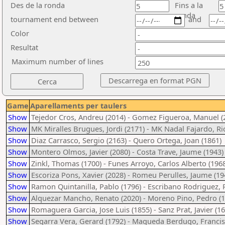
Des de la ronda
Fins a la
ronda
tournament end between
and
Color
Resultat
Maximum number of lines
Game
Aparellaments per taulers
Show
Tejedor Cros, Andreu (2014) - Gomez Figueroa, Manuel (
Show
MK Miralles Brugues, Jordi (2171) - MK Nadal Fajardo, Ri
Show
Diaz Carrasco, Sergio (2163) - Quero Ortega, Joan (1861)
Show
Montero Olmos, Javier (2080) - Costa Trave, Jaume (1943)
Show
Zinkl, Thomas (1700) - Funes Arroyo, Carlos Alberto (196
Show
Escoriza Pons, Xavier (2028) - Romeu Perulles, Jaume (19
Show
Ramon Quintanilla, Pablo (1796) - Escribano Rodriguez, 
Show
Alquezar Mancho, Renato (2020) - Moreno Pino, Pedro (1
Show
Romaguera Garcia, Jose Luis (1855) - Sanz Prat, Javier (1
Show
Segarra Vera, Gerard (1792) - Maqueda Berdugo, Francis