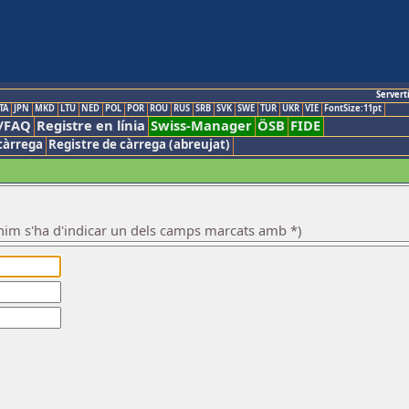
Servert
TA
JPN
MKD
LTU
NED
POL
POR
ROU
RUS
SRB
SVK
SWE
TUR
UKR
VIE
FontSize:11pt
/FAQ
Registre en línia
Swiss-Manager
ÖSB
FIDE
càrrega
Registre de càrrega (abreujat)
nim s'ha d'indicar un dels camps marcats amb *)