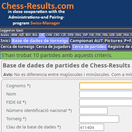
Logged on: Gast
Arabic
ARM
AZE
BIH
BUL
CAT
CHN
CRO
CZE
DEN
ENG
ESP
FAI
FIN
FRA
GER
GRE
INA
I
Inici
Base de dades de torneigs
Campionat AUT
Pictures
P+F
Cerca de torneigs
Cerca de jugadors
Cerca de partides
Registre de 
S'han trobat 10 partides amb aquests criteris.
Base de dades de partides de Chess-Results
Avis:
No es diferencia entre majúscules i minúscules. Com a mí
Cognoms *)
Nom
FIDE-Id *)
Número identificació nacional *)
Torneig *)
Clau de la base de dades *)