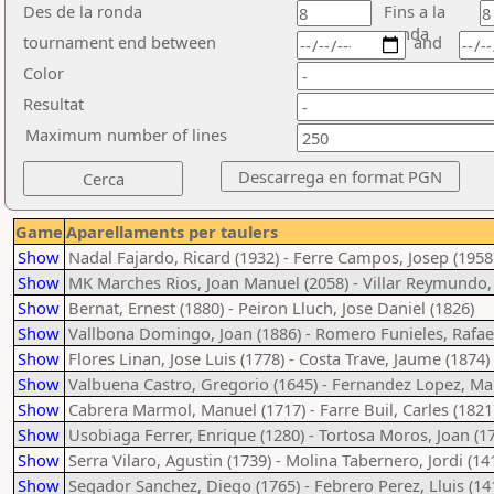
Des de la ronda
Fins a la
ronda
tournament end between
and
Color
Resultat
Maximum number of lines
Game
Aparellaments per taulers
Show
Nadal Fajardo, Ricard (1932) - Ferre Campos, Josep (1958
Show
MK Marches Rios, Joan Manuel (2058) - Villar Reymundo,
Show
Bernat, Ernest (1880) - Peiron Lluch, Jose Daniel (1826)
Show
Vallbona Domingo, Joan (1886) - Romero Funieles, Rafael
Show
Flores Linan, Jose Luis (1778) - Costa Trave, Jaume (1874)
Show
Valbuena Castro, Gregorio (1645) - Fernandez Lopez, Mar
Show
Cabrera Marmol, Manuel (1717) - Farre Buil, Carles (1821
Show
Usobiaga Ferrer, Enrique (1280) - Tortosa Moros, Joan (1
Show
Serra Vilaro, Agustin (1739) - Molina Tabernero, Jordi (14
Show
Segador Sanchez, Diego (1765) - Febrero Perez, Lluis (14