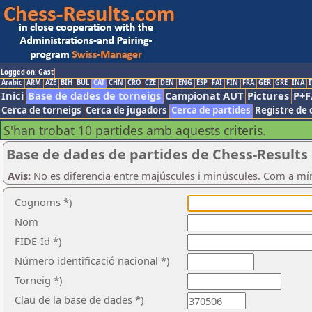
Logged on: Gast
Arabic
ARM
AZE
BIH
BUL
CAT
CHN
CRO
CZE
DEN
ENG
ESP
FAI
FIN
FRA
GER
GRE
INA
I
Inici
Base de dades de torneigs
Campionat AUT
Pictures
P+F
Cerca de torneigs
Cerca de jugadors
Cerca de partides
Registre de 
S'han trobat 10 partides amb aquests criteris.
Base de dades de partides de Chess-Results
Avis:
No es diferencia entre majúscules i minúscules. Com a mí
Cognoms *)
Nom
FIDE-Id *)
Número identificació nacional *)
Torneig *)
Clau de la base de dades *)