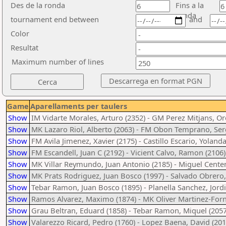
Des de la ronda
Fins a la
ronda
tournament end between
and
Color
Resultat
Maximum number of lines
Game
Aparellaments per taulers
Show
IM Vidarte Morales, Arturo (2352) - GM Perez Mitjans, Ore
Show
MK Lazaro Riol, Alberto (2063) - FM Obon Temprano, Serg
Show
FM Avila Jimenez, Xavier (2175) - Castillo Escario, Yolanda
Show
FM Escandell, Juan C (2192) - Vicient Calvo, Ramon (2106)
Show
MK Villar Reymundo, Juan Antonio (2185) - Miguel Centen
Show
MK Prats Rodriguez, Juan Bosco (1997) - Salvado Obrero,
Show
Tebar Ramon, Juan Bosco (1895) - Planella Sanchez, Jordi
Show
Ramos Alvarez, Maximo (1874) - MK Oliver Martinez-Forne
Show
Grau Beltran, Eduard (1858) - Tebar Ramon, Miquel (2057
Show
Valarezzo Ricard, Pedro (1760) - Lopez Baena, David (201