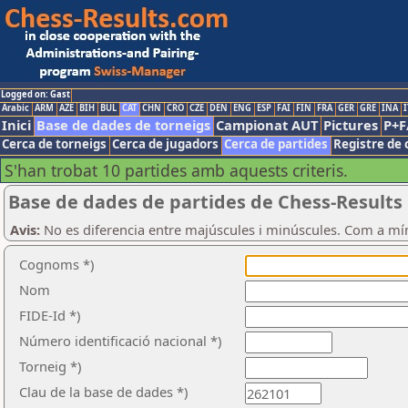
Logged on: Gast
Arabic
ARM
AZE
BIH
BUL
CAT
CHN
CRO
CZE
DEN
ENG
ESP
FAI
FIN
FRA
GER
GRE
INA
I
Inici
Base de dades de torneigs
Campionat AUT
Pictures
P+F
Cerca de torneigs
Cerca de jugadors
Cerca de partides
Registre de 
S'han trobat 10 partides amb aquests criteris.
Base de dades de partides de Chess-Results
Avis:
No es diferencia entre majúscules i minúscules. Com a mí
Cognoms *)
Nom
FIDE-Id *)
Número identificació nacional *)
Torneig *)
Clau de la base de dades *)