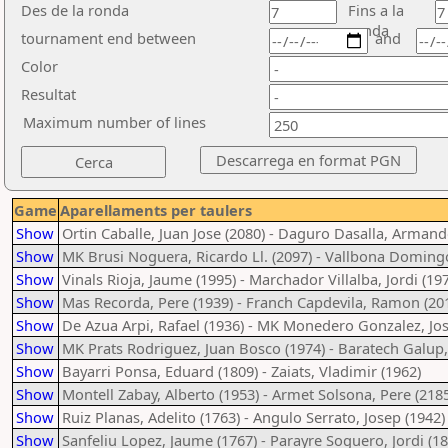
Des de la ronda
Fins a la
ronda
tournament end between
and
Color
Resultat
Maximum number of lines
Game
Aparellaments per taulers
Show
Ortin Caballe, Juan Jose (2080) - Daguro Dasalla, Armand
Show
MK Brusi Noguera, Ricardo Ll. (2097) - Vallbona Domingo
Show
Vinals Rioja, Jaume (1995) - Marchador Villalba, Jordi (19
Show
Mas Recorda, Pere (1939) - Franch Capdevila, Ramon (20
Show
De Azua Arpi, Rafael (1936) - MK Monedero Gonzalez, Jos
Show
MK Prats Rodriguez, Juan Bosco (1974) - Baratech Galup,
Show
Bayarri Ponsa, Eduard (1809) - Zaiats, Vladimir (1962)
Show
Montell Zabay, Alberto (1953) - Armet Solsona, Pere (218
Show
Ruiz Planas, Adelito (1763) - Angulo Serrato, Josep (1942)
Show
Sanfeliu Lopez, Jaume (1767) - Parayre Soguero, Jordi (18