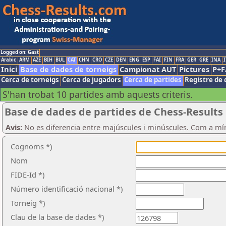
Logged on: Gast
Arabic
ARM
AZE
BIH
BUL
CAT
CHN
CRO
CZE
DEN
ENG
ESP
FAI
FIN
FRA
GER
GRE
INA
I
Inici
Base de dades de torneigs
Campionat AUT
Pictures
P+F
Cerca de torneigs
Cerca de jugadors
Cerca de partides
Registre de 
S'han trobat 10 partides amb aquests criteris.
Base de dades de partides de Chess-Results
Avis:
No es diferencia entre majúscules i minúscules. Com a mí
Cognoms *)
Nom
FIDE-Id *)
Número identificació nacional *)
Torneig *)
Clau de la base de dades *)