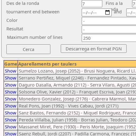
Des de la ronda
Fins a la
ronda
tournament end between
and
Color
Resultat
Maximum number of lines
Game
Aparellaments per taulers
Show
Sumelzo Lozano, Josep (2052) - Brusi Noguera, Ricard Ll.
Show
Serrano Pertiñez, Miquel (2246) - Fernandez Pintado, Xav
Show
Daguro Dasalla, Armando (2112) - Serra Vilaro, Agusti (2
Show
Solsona Olive, Xavier (2012) - Franquet Escriva, Joan (219
Show
Monedero Gonzalez, Josep (2176) - Cabrera Marmol, Man
Show
Real Pons, Joan (1992) - Vives Cabau, Jordi (2171)
Show
Sanz Bastos, Fernando (2152) - Miquel Rodriguez, France
Show
Pereda Villalba, Julian (1958) - Borras Julian, Teodoro (20
Show
Massanet Miret, Pere (1930) - Peris Morte, Joaquim (1952
Show
Saenz Rebull, Jordi (2207) - Padilla Carmona, Francesc (1