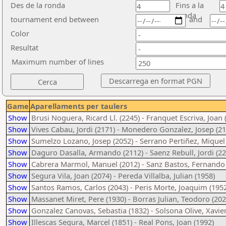
Des de la ronda
Fins a la
ronda
tournament end between
and
Color
Resultat
Maximum number of lines
Game
Aparellaments per taulers
Show
Brusi Noguera, Ricard Ll. (2245) - Franquet Escriva, Joan 
Show
Vives Cabau, Jordi (2171) - Monedero Gonzalez, Josep (21
Show
Sumelzo Lozano, Josep (2052) - Serrano Pertiñez, Miquel
Show
Daguro Dasalla, Armando (2112) - Saenz Rebull, Jordi (22
Show
Cabrera Marmol, Manuel (2012) - Sanz Bastos, Fernando 
Show
Segura Vila, Joan (2074) - Pereda Villalba, Julian (1958)
Show
Santos Ramos, Carlos (2043) - Peris Morte, Joaquim (195
Show
Massanet Miret, Pere (1930) - Borras Julian, Teodoro (202
Show
Gonzalez Canovas, Sebastia (1832) - Solsona Olive, Xavier
Show
Illescas Segura, Marcel (1851) - Real Pons, Joan (1992)