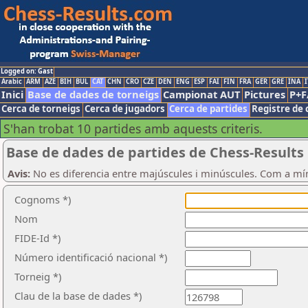
Logged on: Gast
Arabic
ARM
AZE
BIH
BUL
CAT
CHN
CRO
CZE
DEN
ENG
ESP
FAI
FIN
FRA
GER
GRE
INA
I
Inici
Base de dades de torneigs
Campionat AUT
Pictures
P+F
Cerca de torneigs
Cerca de jugadors
Cerca de partides
Registre de 
S'han trobat 10 partides amb aquests criteris.
Base de dades de partides de Chess-Results
Avis:
No es diferencia entre majúscules i minúscules. Com a mí
Cognoms *)
Nom
FIDE-Id *)
Número identificació nacional *)
Torneig *)
Clau de la base de dades *)