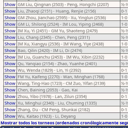
Show
GM Liu, Qingnan (2503) - Peng, Hongchi (2207)
½-
Show
Liu, Zhaoqi (2151) - Huang, Renjie (2156)
0-1
Show
GM Zhou, Jianchao (2595) - Xu, Yinglun (2536)
1-0
Show
GM Li, Shilong (2524) - IM Lou, Yiping (2468)
1-0
Show
IM Xu, Yi (2451) - GM Yu, Shaoteng (2479)
½-
Show
Liu, Chang (2345) - Chen, Peng (2311)
½-
Show
IM Xu, Xiangyu (2536) - IM Wang, Yiye (2438)
1-0
Show
Bao, Qilin (2420) - IM Li, Di (2474)
½-
Show
IM Liu, Guanchu (2453) - IM Wu, Xibin (2232)
1-0
Show
Qu, Yanqiao (2154) - Zhao, Yuanhe (2401)
½-
Show
Wu, Wenda (1829) - Lin, Yi (2392)
0-1
Show
FM Yu, Kaifeng (2270) - Wan, Minghan (1768)
1-0
Show
Wang, Ting-Hao (1723) - CM Zuo, Yifan (2139)
½-
Show
Chen, Baining (2053) - Gao, Kai
½-
Show
Zhou, Yibo (1978) - Lan, Zilun (2354)
0-1
Show
Xu, Minghui (2340) - Liu, Chuming (1335)
½-
Show
Zhang, Du - CM Peng, Shunkai (2182)
0-1
Show
Wu, Kaitao (1923) - Li, Deyang
1-0
Mostrar todos los torneos (ordenados cronólogicamente segú