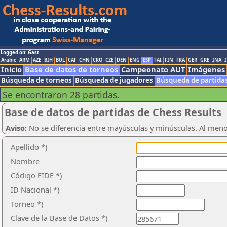
Logged on: Gast
Arabic
ARM
AZE
BIH
BUL
CAT
CHN
CRO
CZE
DEN
ENG
ESP
FAI
FIN
FRA
GER
GRE
INA
I
Inicio
Base de datos de torneos
Campeonato AUT
Imágenes
Búsqueda de torneos
Búsqueda de jugadores
Búsqueda de partida
Se encontraron 28 partidas.
Base de datos de partidas de Chess Results
Aviso:
No se diferencia entre mayúsculas y minúsculas. Al men
Apellido *)
Nombre
Código FIDE *)
ID Nacional *)
Torneo *)
Clave de la Base de Datos *)