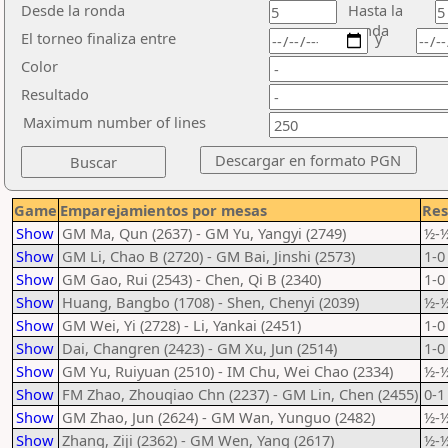
Desde la ronda
Hasta la
ronda
El torneo finaliza entre
y
Color
Resultado
Maximum number of lines
Game
Emparejamientos por mesas
Res
Show
GM Ma, Qun (2637) - GM Yu, Yangyi (2749)
½-
Show
GM Li, Chao B (2720) - GM Bai, Jinshi (2573)
1-0
Show
GM Gao, Rui (2543) - Chen, Qi B (2340)
1-0
Show
Huang, Bangbo (1708) - Shen, Chenyi (2039)
½-
Show
GM Wei, Yi (2728) - Li, Yankai (2451)
1-0
Show
Dai, Changren (2423) - GM Xu, Jun (2514)
1-0
Show
GM Yu, Ruiyuan (2510) - IM Chu, Wei Chao (2334)
½-
Show
FM Zhao, Zhouqiao Chn (2237) - GM Lin, Chen (2455)
0-1
Show
GM Zhao, Jun (2624) - GM Wan, Yunguo (2482)
½-
Show
Zhang, Ziji (2362) - GM Wen, Yang (2617)
½-