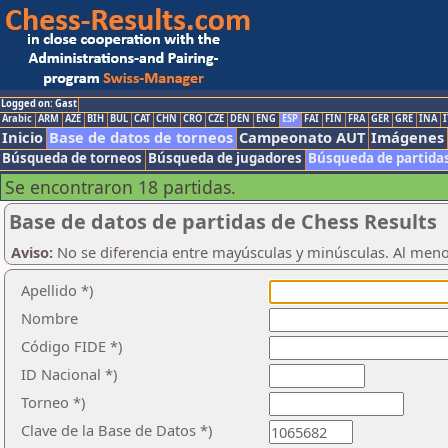
Logged on: Gast
Arabic
ARM
AZE
BIH
BUL
CAT
CHN
CRO
CZE
DEN
ENG
ESP
FAI
FIN
FRA
GER
GRE
INA
I
Inicio
Base de datos de torneos
Campeonato AUT
Imágenes
Búsqueda de torneos
Búsqueda de jugadores
Búsqueda de partida
Se encontraron 18 partidas.
Base de datos de partidas de Chess Results
Aviso:
No se diferencia entre mayúsculas y minúsculas. Al men
Apellido *)
Nombre
Código FIDE *)
ID Nacional *)
Torneo *)
Clave de la Base de Datos *)