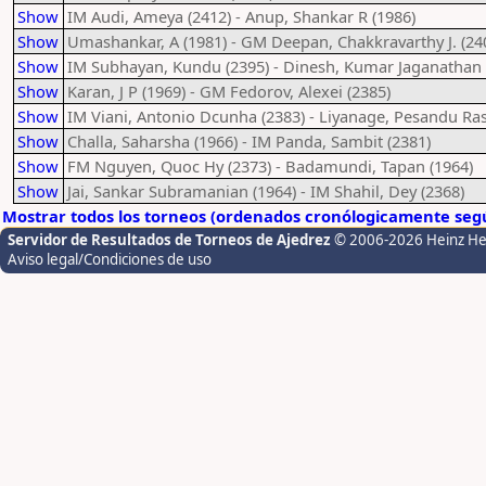
Show
IM Audi, Ameya (2412) - Anup, Shankar R (1986)
Show
Umashankar, A (1981) - GM Deepan, Chakkravarthy J. (24
Show
IM Subhayan, Kundu (2395) - Dinesh, Kumar Jaganathan 
Show
Karan, J P (1969) - GM Fedorov, Alexei (2385)
Show
IM Viani, Antonio Dcunha (2383) - Liyanage, Pesandu Ra
Show
Challa, Saharsha (1966) - IM Panda, Sambit (2381)
Show
FM Nguyen, Quoc Hy (2373) - Badamundi, Tapan (1964)
Show
Jai, Sankar Subramanian (1964) - IM Shahil, Dey (2368)
Mostrar todos los torneos (ordenados cronólogicamente segú
Servidor de Resultados de Torneos de Ajedrez
© 2006-2026 Heinz H
Aviso legal/Condiciones de uso