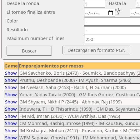
Desde la ronda
Hasta la
ronda
El torneo finaliza entre
y
Color
Resultado
Maximum number of lines
Game
Emparejamientos por mesas
Show
GM Savchenko, Boris (2473) - Soumick, Bandopadhyay (2
Show
Pruthu, Deshpande (2000) - IM Ayush, Sharma (2466)
Show
IM Neelash, Saha (2458) - Rachit, H Gurnani (2000)
Show
Yohan, Yadav Tarala (2000) - GM Rios Gomez, Cristhian C
Show
GM Shyaam, Nikhil P (2445) - Abhinav, Raj (1999)
Show
Induwara, T H D Thisarindu (1998) - GM Das, Sayantan (2
Show
FM Md, Imran (2430) - WCM Arshiya, Das (1995)
Show
CM Mohmad, Bashiq Imrose (1993) - IM Kaustuv, Kundu 
Show
IM Kushagra, Mohan (2417) - Prasanna, Karthick M (1992
Show
WFM Saparya, Ghosh (1991) - IM Mohammad, Nubairshah