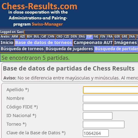
Logged on: Gast
Arabic
ARM
AZE
BIH
BUL
CAT
CHN
CRO
CZE
DEN
ENG
ESP
FAI
FIN
FRA
GER
GRE
INA
I
Inicio
Base de datos de torneos
Campeonato AUT
Imágenes
Búsqueda de torneos
Búsqueda de jugadores
Búsqueda de partida
Se encontraron 5 partidas.
Base de datos de partidas de Chess Results
Aviso:
No se diferencia entre mayúsculas y minúsculas. Al men
Apellido *)
Nombre
Código FIDE *)
ID Nacional *)
Torneo *)
Clave de la Base de Datos *)