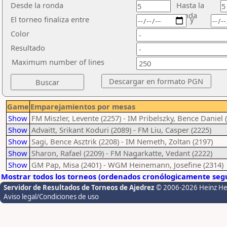
Desde la ronda
Hasta la
ronda
El torneo finaliza entre
y
Color
Resultado
Maximum number of lines
Game
Emparejamientos por mesas
Show
FM Miszler, Levente (2257) - IM Pribelszky, Bence Daniel 
Show
Advaitt, Srikant Koduri (2089) - FM Liu, Casper (2225)
Show
Sagi, Bence Asztrik (2208) - IM Nemeth, Zoltan (2197)
Show
Sharon, Rafael (2209) - FM Nagarkatte, Vedant (2222)
Show
GM Pap, Misa (2401) - WGM Heinemann, Josefine (2314)
Mostrar todos los torneos (ordenados cronólogicamente segú
Servidor de Resultados de Torneos de Ajedrez
© 2006-2026 Heinz H
Aviso legal/Condiciones de uso