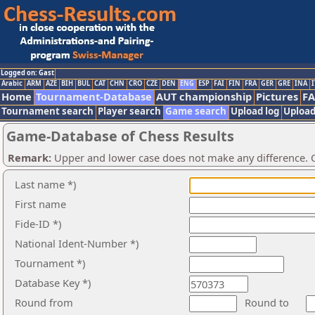
Logged on: Gast
Arabic
ARM
AZE
BIH
BUL
CAT
CHN
CRO
CZE
DEN
ENG
ESP
FAI
FIN
FRA
GER
GRE
INA
I
Home
Tournament-Database
AUT championship
Pictures
F
Tournament search
Player search
Game search
Upload log
Upload
Game-Database of Chess Results
Remark:
Upper and lower case does not make any difference. O
Last name *)
First name
Fide-ID *)
National Ident-Number *)
Tournament *)
Database Key *)
Round from
Round to