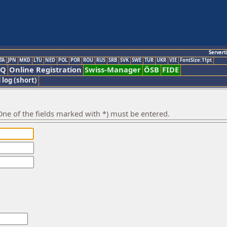
Servert
TA
JPN
MKD
LTU
NED
POL
POR
ROU
RUS
SRB
SVK
SWE
TUR
UKR
VIE
FontSize:11pt
AQ
Online Registration
Swiss-Manager
ÖSB
FIDE
 log (short)
ne of the fields marked with *) must be entered.