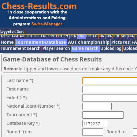
Logged on: Gast
Arabic
ARM
AZE
BIH
BUL
CAT
CHN
CRO
CZE
DEN
ENG
ESP
FAI
FIN
FRA
GER
GRE
INA
I
Home
Tournament-Database
AUT championship
Pictures
F
Tournament search
Player search
Game search
Upload log
Upload
Game-Database of Chess Results
Remark:
Upper and lower case does not make any difference. O
Last name *)
First name
Fide-ID *)
National Ident-Number *)
Tournament *)
Database Key *)
Round from
Round to