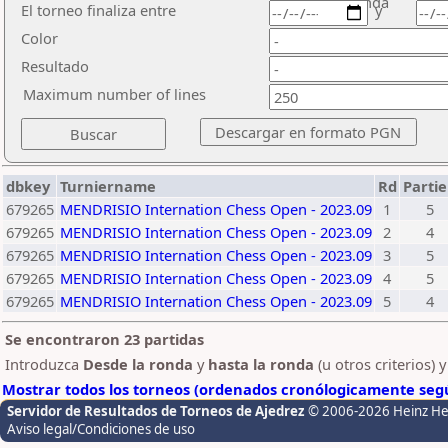
ronda
El torneo finaliza entre
y
Color
Resultado
Maximum number of lines
dbkey
Turniername
Rd
Parti
679265
MENDRISIO Internation Chess Open - 2023.09
1
5
679265
MENDRISIO Internation Chess Open - 2023.09
2
4
679265
MENDRISIO Internation Chess Open - 2023.09
3
5
679265
MENDRISIO Internation Chess Open - 2023.09
4
5
679265
MENDRISIO Internation Chess Open - 2023.09
5
4
Se encontraron 23 partidas
Introduzca
Desde la ronda
y
hasta la ronda
(u otros criterios) 
Mostrar todos los torneos (ordenados cronólogicamente segú
Servidor de Resultados de Torneos de Ajedrez
© 2006-2026 Heinz H
Aviso legal/Condiciones de uso