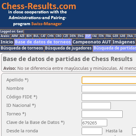
Logged on: Gast
Arabic
ARM
AZE
BIH
BUL
CAT
CHN
CRO
CZE
DEN
ENG
ESP
FAI
FIN
FRA
GER
GRE
INA
I
Inicio
Base de datos de torneos
Campeonato AUT
Imágenes
Búsqueda de torneos
Búsqueda de jugadores
Búsqueda de partida
Base de datos de partidas de Chess Results
Aviso:
No se diferencia entre mayúsculas y minúsculas. Al men
Apellido *)
Nombre
Código FIDE *)
ID Nacional *)
Torneo *)
Clave de la Base de Datos *)
Desde la ronda
Hasta la