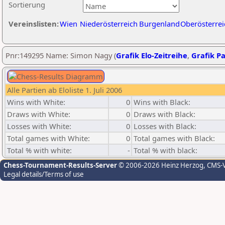
Sortierung
Vereinslisten:
Wien
Niederösterreich
Burgenland
Oberösterrei
Pnr:149295 Name: Simon Nagy (
Grafik Elo-Zeitreihe
,
Grafik Pa
Alle Partien ab Eloliste 1. Juli 2006
Wins with White:
0
Wins with Black:
Draws with White:
0
Draws with Black:
Losses with White:
0
Losses with Black:
Total games with White:
0
Total games with Black:
Total % with white:
-
Total % with black:
Chess-Tournament-Results-Server
© 2006-2026 Heinz Herzog
, CMS-
Legal details/Terms of use