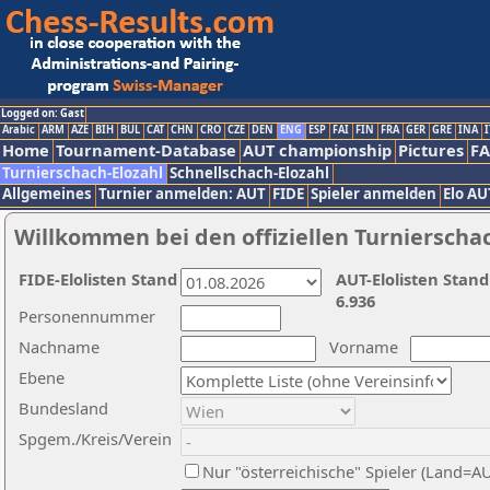
Logged on: Gast
Arabic
ARM
AZE
BIH
BUL
CAT
CHN
CRO
CZE
DEN
ENG
ESP
FAI
FIN
FRA
GER
GRE
INA
I
Home
Tournament-Database
AUT championship
Pictures
F
Turnierschach-Elozahl
Schnellschach-Elozahl
Allgemeines
Turnier anmelden: AUT
FIDE
Spieler anmelden
Elo AU
Willkommen bei den offiziellen Turnierscha
FIDE-Elolisten Stand
AUT-Elolisten Stand
6.936
Personennummer
Nachname
Vorname
Ebene
Bundesland
Spgem./Kreis/Verein
Nur "österreichische" Spieler (Land=A