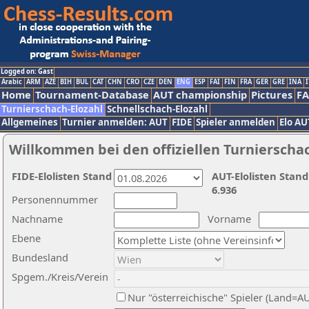
Logged on: Gast
Arabic
ARM
AZE
BIH
BUL
CAT
CHN
CRO
CZE
DEN
ENG
ESP
FAI
FIN
FRA
GER
GRE
INA
I
Home
Tournament-Database
AUT championship
Pictures
F
Turnierschach-Elozahl
Schnellschach-Elozahl
Allgemeines
Turnier anmelden: AUT
FIDE
Spieler anmelden
Elo AU
Willkommen bei den offiziellen Turnierscha
FIDE-Elolisten Stand
AUT-Elolisten Stand
6.936
Personennummer
Nachname
Vorname
Ebene
Bundesland
Spgem./Kreis/Verein
Nur "österreichische" Spieler (Land=A