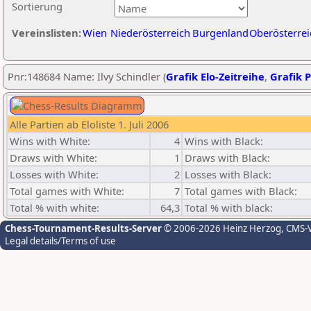
Sortierung
Vereinslisten:
Wien
Niederösterreich
Burgenland
Oberösterrei
Pnr:148684 Name: Ilvy Schindler (
Grafik Elo-Zeitreihe
,
Grafik P
Alle Partien ab Eloliste 1. Juli 2006
Wins with White:
4
Wins with Black:
Draws with White:
1
Draws with Black:
Losses with White:
2
Losses with Black:
Total games with White:
7
Total games with Black:
Total % with white:
64,3
Total % with black:
Chess-Tournament-Results-Server
© 2006-2026 Heinz Herzog
, CMS-
Legal details/Terms of use