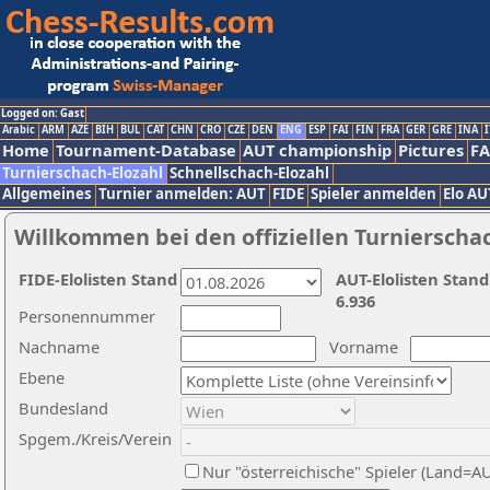
Logged on: Gast
Arabic
ARM
AZE
BIH
BUL
CAT
CHN
CRO
CZE
DEN
ENG
ESP
FAI
FIN
FRA
GER
GRE
INA
I
Home
Tournament-Database
AUT championship
Pictures
F
Turnierschach-Elozahl
Schnellschach-Elozahl
Allgemeines
Turnier anmelden: AUT
FIDE
Spieler anmelden
Elo AU
Willkommen bei den offiziellen Turnierscha
FIDE-Elolisten Stand
AUT-Elolisten Stand
6.936
Personennummer
Nachname
Vorname
Ebene
Bundesland
Spgem./Kreis/Verein
Nur "österreichische" Spieler (Land=A