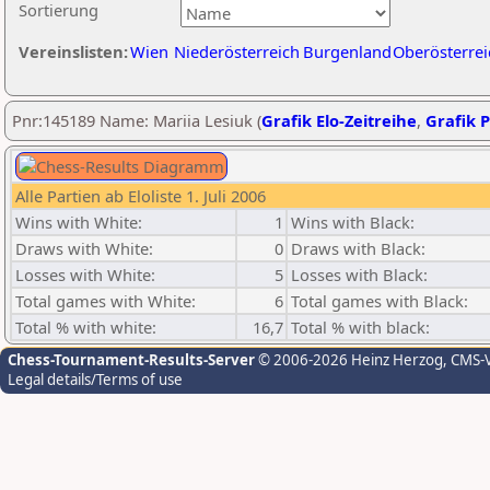
Sortierung
Vereinslisten:
Wien
Niederösterreich
Burgenland
Oberösterrei
Pnr:145189 Name: Mariia Lesiuk (
Grafik Elo-Zeitreihe
,
Grafik P
Alle Partien ab Eloliste 1. Juli 2006
Wins with White:
1
Wins with Black:
Draws with White:
0
Draws with Black:
Losses with White:
5
Losses with Black:
Total games with White:
6
Total games with Black:
Total % with white:
16,7
Total % with black:
Chess-Tournament-Results-Server
© 2006-2026 Heinz Herzog
, CMS-
Legal details/Terms of use