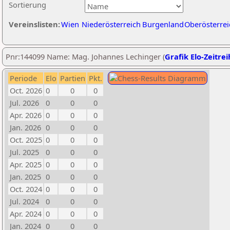
Sortierung
Vereinslisten:
Wien
Niederösterreich
Burgenland
Oberösterrei
Pnr:144099 Name: Mag. Johannes Lechinger (
Grafik Elo-Zeitre
Periode
Elo
Partien
Pkt.
Oct. 2026
0
0
0
Jul. 2026
0
0
0
Apr. 2026
0
0
0
Jan. 2026
0
0
0
Oct. 2025
0
0
0
Jul. 2025
0
0
0
Apr. 2025
0
0
0
Jan. 2025
0
0
0
Oct. 2024
0
0
0
Jul. 2024
0
0
0
Apr. 2024
0
0
0
Jan. 2024
0
0
0