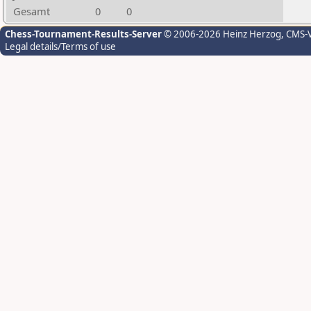
Gesamt
0
0
Chess-Tournament-Results-Server
© 2006-2026 Heinz Herzog
, CMS-
Legal details/Terms of use