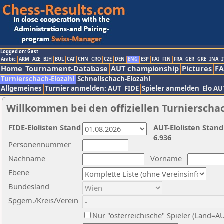
Logged on: Gast
Arabic
ARM
AZE
BIH
BUL
CAT
CHN
CRO
CZE
DEN
ENG
ESP
FAI
FIN
FRA
GER
GRE
INA
I
Home
Tournament-Database
AUT championship
Pictures
F
Turnierschach-Elozahl
Schnellschach-Elozahl
Allgemeines
Turnier anmelden: AUT
FIDE
Spieler anmelden
Elo AU
Willkommen bei den offiziellen Turnierscha
FIDE-Elolisten Stand
AUT-Elolisten Stand
6.936
Personennummer
Nachname
Vorname
Ebene
Bundesland
Spgem./Kreis/Verein
Nur "österreichische" Spieler (Land=A