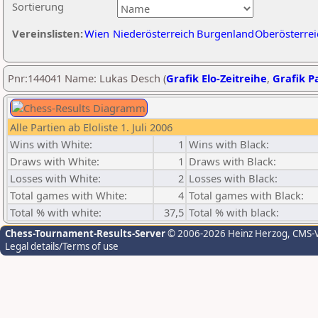
Sortierung
Vereinslisten:
Wien
Niederösterreich
Burgenland
Oberösterrei
Pnr:144041 Name: Lukas Desch (
Grafik Elo-Zeitreihe
,
Grafik Pa
Alle Partien ab Eloliste 1. Juli 2006
Wins with White:
1
Wins with Black:
Draws with White:
1
Draws with Black:
Losses with White:
2
Losses with Black:
Total games with White:
4
Total games with Black:
Total % with white:
37,5
Total % with black:
Chess-Tournament-Results-Server
© 2006-2026 Heinz Herzog
, CMS-
Legal details/Terms of use