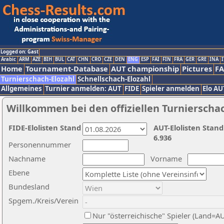
Logged on: Gast
Arabic
ARM
AZE
BIH
BUL
CAT
CHN
CRO
CZE
DEN
ENG
ESP
FAI
FIN
FRA
GER
GRE
INA
I
Home
Tournament-Database
AUT championship
Pictures
F
Turnierschach-Elozahl
Schnellschach-Elozahl
Allgemeines
Turnier anmelden: AUT
FIDE
Spieler anmelden
Elo AU
Willkommen bei den offiziellen Turnierscha
FIDE-Elolisten Stand
AUT-Elolisten Stand
6.936
Personennummer
Nachname
Vorname
Ebene
Bundesland
Spgem./Kreis/Verein
Nur "österreichische" Spieler (Land=A