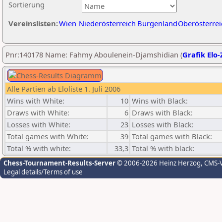
Sortierung
Vereinslisten:
Wien
Niederösterreich
Burgenland
Oberösterrei
Pnr:140178 Name: Fahmy Aboulenein-Djamshidian (
Grafik Elo-
Alle Partien ab Eloliste 1. Juli 2006
Wins with White:
10
Wins with Black:
Draws with White:
6
Draws with Black:
Losses with White:
23
Losses with Black:
Total games with White:
39
Total games with Black:
Total % with white:
33,3
Total % with black:
Chess-Tournament-Results-Server
© 2006-2026 Heinz Herzog
, CMS-
Legal details/Terms of use