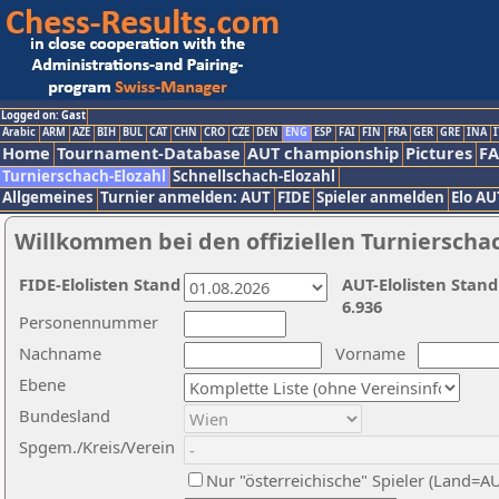
Logged on: Gast
Arabic
ARM
AZE
BIH
BUL
CAT
CHN
CRO
CZE
DEN
ENG
ESP
FAI
FIN
FRA
GER
GRE
INA
I
Home
Tournament-Database
AUT championship
Pictures
F
Turnierschach-Elozahl
Schnellschach-Elozahl
Allgemeines
Turnier anmelden: AUT
FIDE
Spieler anmelden
Elo AU
Willkommen bei den offiziellen Turnierscha
FIDE-Elolisten Stand
AUT-Elolisten Stand
6.936
Personennummer
Nachname
Vorname
Ebene
Bundesland
Spgem./Kreis/Verein
Nur "österreichische" Spieler (Land=A