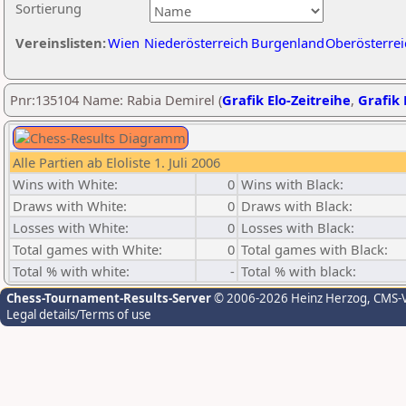
Sortierung
Vereinslisten:
Wien
Niederösterreich
Burgenland
Oberösterrei
Pnr:135104 Name: Rabia Demirel (
Grafik Elo-Zeitreihe
,
Grafik 
Alle Partien ab Eloliste 1. Juli 2006
Wins with White:
0
Wins with Black:
Draws with White:
0
Draws with Black:
Losses with White:
0
Losses with Black:
Total games with White:
0
Total games with Black:
Total % with white:
-
Total % with black:
Chess-Tournament-Results-Server
© 2006-2026 Heinz Herzog
, CMS-
Legal details/Terms of use