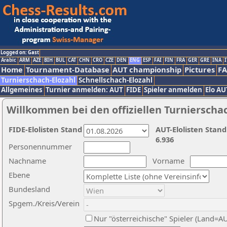
Logged on: Gast
Arabic
ARM
AZE
BIH
BUL
CAT
CHN
CRO
CZE
DEN
ENG
ESP
FAI
FIN
FRA
GER
GRE
INA
I
Home
Tournament-Database
AUT championship
Pictures
F
Turnierschach-Elozahl
Schnellschach-Elozahl
Allgemeines
Turnier anmelden: AUT
FIDE
Spieler anmelden
Elo AU
Willkommen bei den offiziellen Turnierscha
FIDE-Elolisten Stand
AUT-Elolisten Stand
6.936
Personennummer
Nachname
Vorname
Ebene
Bundesland
Spgem./Kreis/Verein
Nur "österreichische" Spieler (Land=A