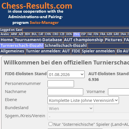
Logged on: Gast
Arabic
ARM
AZE
BIH
BUL
CAT
CHN
CRO
CZE
DEN
ENG
ESP
FAI
FIN
FRA
GER
GRE
INA
I
Home
Tournament-Database
AUT championship
Pictures
F
Turnierschach-Elozahl
Schnellschach-Elozahl
Allgemeines
Turnier anmelden: AUT
FIDE
Spieler anmelden
Elo AU
Willkommen bei den offiziellen Turnierscha
FIDE-Elolisten Stand
AUT-Elolisten Stand
6.936
Personennummer
Nachname
Vorname
Ebene
Bundesland
Spgem./Kreis/Verein
Nur "österreichische" Spieler (Land=A