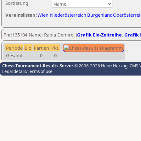
Sortierung
Vereinslisten:
Wien
Niederösterreich
Burgenland
Oberösterrei
Pnr:135104 Name: Rabia Demirel (
Grafik Elo-Zeitreihe
,
Grafik 
Periode
Elo
Partien
Pkt.
Gesamt
0
0
Chess-Tournament-Results-Server
© 2006-2026 Heinz Herzog
, CMS-
Legal details/Terms of use