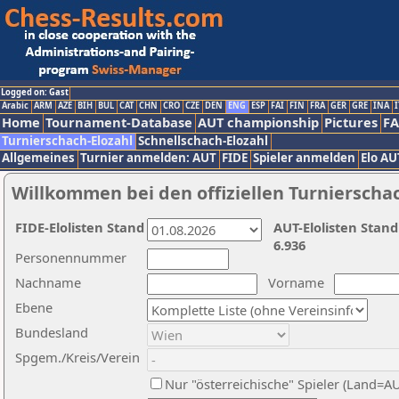
Logged on: Gast
Arabic
ARM
AZE
BIH
BUL
CAT
CHN
CRO
CZE
DEN
ENG
ESP
FAI
FIN
FRA
GER
GRE
INA
I
Home
Tournament-Database
AUT championship
Pictures
F
Turnierschach-Elozahl
Schnellschach-Elozahl
Allgemeines
Turnier anmelden: AUT
FIDE
Spieler anmelden
Elo AU
Willkommen bei den offiziellen Turnierscha
FIDE-Elolisten Stand
AUT-Elolisten Stand
6.936
Personennummer
Nachname
Vorname
Ebene
Bundesland
Spgem./Kreis/Verein
Nur "österreichische" Spieler (Land=A