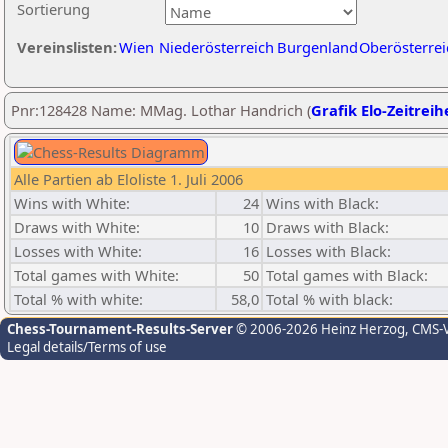
Sortierung
Vereinslisten:
Wien
Niederösterreich
Burgenland
Oberösterrei
Pnr:128428 Name: MMag. Lothar Handrich (
Grafik Elo-Zeitreih
Alle Partien ab Eloliste 1. Juli 2006
Wins with White:
24
Wins with Black:
Draws with White:
10
Draws with Black:
Losses with White:
16
Losses with Black:
Total games with White:
50
Total games with Black:
Total % with white:
58,0
Total % with black:
Chess-Tournament-Results-Server
© 2006-2026 Heinz Herzog
, CMS-
Legal details/Terms of use