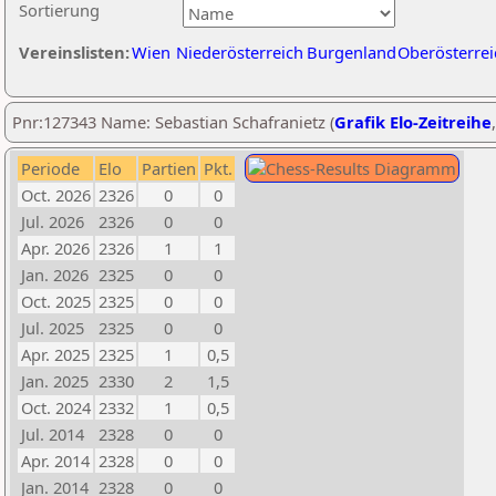
Sortierung
Vereinslisten:
Wien
Niederösterreich
Burgenland
Oberösterrei
Pnr:127343 Name: Sebastian Schafranietz (
Grafik Elo-Zeitreihe
Periode
Elo
Partien
Pkt.
Oct. 2026
2326
0
0
Jul. 2026
2326
0
0
Apr. 2026
2326
1
1
Jan. 2026
2325
0
0
Oct. 2025
2325
0
0
Jul. 2025
2325
0
0
Apr. 2025
2325
1
0,5
Jan. 2025
2330
2
1,5
Oct. 2024
2332
1
0,5
Jul. 2014
2328
0
0
Apr. 2014
2328
0
0
Jan. 2014
2328
0
0