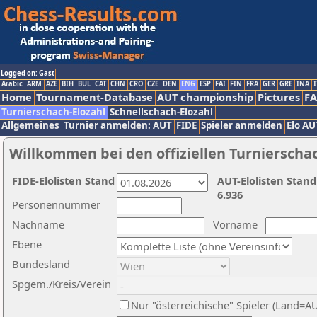
Logged on: Gast
Arabic
ARM
AZE
BIH
BUL
CAT
CHN
CRO
CZE
DEN
ENG
ESP
FAI
FIN
FRA
GER
GRE
INA
I
Home
Tournament-Database
AUT championship
Pictures
F
Turnierschach-Elozahl
Schnellschach-Elozahl
Allgemeines
Turnier anmelden: AUT
FIDE
Spieler anmelden
Elo AU
Willkommen bei den offiziellen Turnierscha
FIDE-Elolisten Stand
AUT-Elolisten Stand
6.936
Personennummer
Nachname
Vorname
Ebene
Bundesland
Spgem./Kreis/Verein
Nur "österreichische" Spieler (Land=A