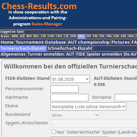
Logged on: Gast
Arabic
ARM
AZE
BIH
BUL
CAT
CHN
CRO
CZE
DEN
ENG
ESP
FAI
FIN
FRA
GER
GRE
INA
I
Home
Tournament-Database
AUT championship
Pictures
F
Turnierschach-Elozahl
Schnellschach-Elozahl
Allgemeines
Turnier anmelden: AUT
FIDE
Spieler anmelden
Elo AU
Willkommen bei den offiziellen Turnierscha
FIDE-Elolisten Stand
AUT-Elolisten Stand
6.936
Personennummer
Nachname
Vorname
Ebene
Bundesland
Spgem./Kreis/Verein
Nur "österreichische" Spieler (Land=A