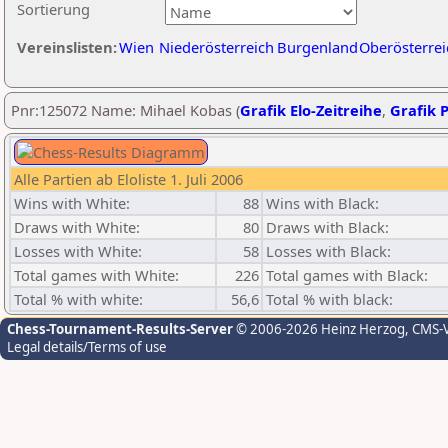
Sortierung
Vereinslisten:
Wien
Niederösterreich
Burgenland
Oberösterrei
Pnr:125072 Name: Mihael Kobas (
Grafik Elo-Zeitreihe
,
Grafik P
Alle Partien ab Eloliste 1. Juli 2006
Wins with White:
88
Wins with Black:
Draws with White:
80
Draws with Black:
Losses with White:
58
Losses with Black:
Total games with White:
226
Total games with Black:
Total % with white:
56,6
Total % with black:
Chess-Tournament-Results-Server
© 2006-2026 Heinz Herzog
, CMS-
Legal details/Terms of use