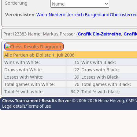
Sortierung
Vereinslisten:
Wien
Niederösterreich
Burgenland
Oberösterrei
Pnr:123383 Name: Markus Prasser (
Grafik Elo-Zeitreihe
,
Grafik
Alle Partien ab Eloliste 1. Juli 2006
Wins with White:
15
Wins with Black:
Draws with White:
22
Draws with Black:
Losses with White:
39
Losses with Black:
Total games with White:
76
Total games with Black:
Total % with white:
34,2
Total % with black:
Chess-Tournament-Results-Server
© 2006-2026 Heinz Herzog
, CMS-
Legal details/Terms of use