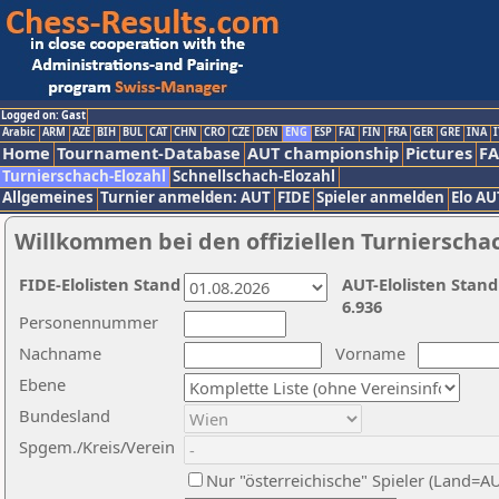
Logged on: Gast
Arabic
ARM
AZE
BIH
BUL
CAT
CHN
CRO
CZE
DEN
ENG
ESP
FAI
FIN
FRA
GER
GRE
INA
I
Home
Tournament-Database
AUT championship
Pictures
F
Turnierschach-Elozahl
Schnellschach-Elozahl
Allgemeines
Turnier anmelden: AUT
FIDE
Spieler anmelden
Elo AU
Willkommen bei den offiziellen Turnierscha
FIDE-Elolisten Stand
AUT-Elolisten Stand
6.936
Personennummer
Nachname
Vorname
Ebene
Bundesland
Spgem./Kreis/Verein
Nur "österreichische" Spieler (Land=A