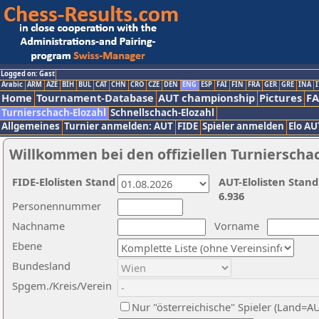
Logged on: Gast
Arabic
ARM
AZE
BIH
BUL
CAT
CHN
CRO
CZE
DEN
ENG
ESP
FAI
FIN
FRA
GER
GRE
INA
I
Home
Tournament-Database
AUT championship
Pictures
F
Turnierschach-Elozahl
Schnellschach-Elozahl
Allgemeines
Turnier anmelden: AUT
FIDE
Spieler anmelden
Elo AU
Willkommen bei den offiziellen Turnierscha
FIDE-Elolisten Stand
AUT-Elolisten Stand
6.936
Personennummer
Nachname
Vorname
Ebene
Bundesland
Spgem./Kreis/Verein
Nur "österreichische" Spieler (Land=A