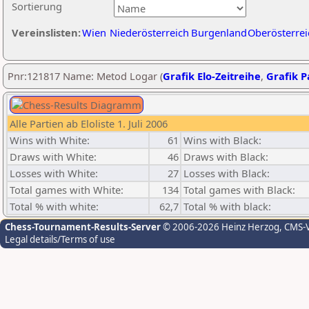
Sortierung
Vereinslisten:
Wien
Niederösterreich
Burgenland
Oberösterrei
Pnr:121817 Name: Metod Logar (
Grafik Elo-Zeitreihe
,
Grafik Pa
Alle Partien ab Eloliste 1. Juli 2006
Wins with White:
61
Wins with Black:
Draws with White:
46
Draws with Black:
Losses with White:
27
Losses with Black:
Total games with White:
134
Total games with Black:
Total % with white:
62,7
Total % with black:
Chess-Tournament-Results-Server
© 2006-2026 Heinz Herzog
, CMS-
Legal details/Terms of use