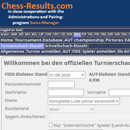
Logged on: Gast
Arabic
ARM
AZE
BIH
BUL
CAT
CHN
CRO
CZE
DEN
ENG
ESP
FAI
FIN
FRA
GER
GRE
INA
I
Home
Tournament-Database
AUT championship
Pictures
F
Turnierschach-Elozahl
Schnellschach-Elozahl
Allgemeines
Turnier anmelden: AUT
FIDE
Spieler anmelden
Elo AU
Willkommen bei den offiziellen Turnierscha
FIDE-Elolisten Stand
AUT-Elolisten Stand
6.936
Personennummer
Nachname
Vorname
Ebene
Bundesland
Spgem./Kreis/Verein
Nur "österreichische" Spieler (Land=A