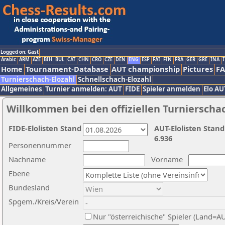
Logged on: Gast
Arabic
ARM
AZE
BIH
BUL
CAT
CHN
CRO
CZE
DEN
ENG
ESP
FAI
FIN
FRA
GER
GRE
INA
I
Home
Tournament-Database
AUT championship
Pictures
F
Turnierschach-Elozahl
Schnellschach-Elozahl
Allgemeines
Turnier anmelden: AUT
FIDE
Spieler anmelden
Elo AU
Willkommen bei den offiziellen Turnierscha
FIDE-Elolisten Stand
AUT-Elolisten Stand
6.936
Personennummer
Nachname
Vorname
Ebene
Bundesland
Spgem./Kreis/Verein
Nur "österreichische" Spieler (Land=A