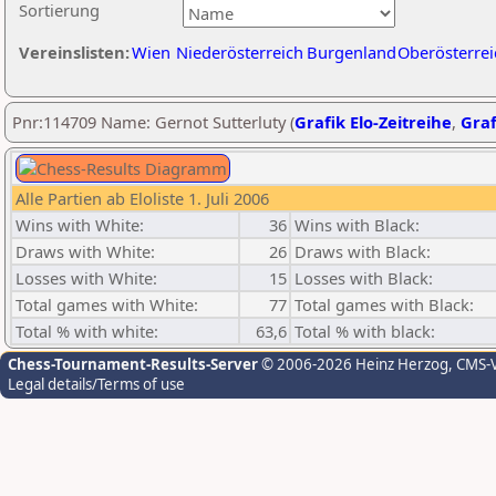
Sortierung
Vereinslisten:
Wien
Niederösterreich
Burgenland
Oberösterrei
Pnr:114709 Name: Gernot Sutterluty (
Grafik Elo-Zeitreihe
,
Graf
Alle Partien ab Eloliste 1. Juli 2006
Wins with White:
36
Wins with Black:
Draws with White:
26
Draws with Black:
Losses with White:
15
Losses with Black:
Total games with White:
77
Total games with Black:
Total % with white:
63,6
Total % with black:
Chess-Tournament-Results-Server
© 2006-2026 Heinz Herzog
, CMS-
Legal details/Terms of use