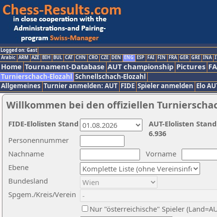
Logged on: Gast
Arabic
ARM
AZE
BIH
BUL
CAT
CHN
CRO
CZE
DEN
ENG
ESP
FAI
FIN
FRA
GER
GRE
INA
I
Home
Tournament-Database
AUT championship
Pictures
F
Turnierschach-Elozahl
Schnellschach-Elozahl
Allgemeines
Turnier anmelden: AUT
FIDE
Spieler anmelden
Elo AU
Willkommen bei den offiziellen Turnierscha
FIDE-Elolisten Stand
AUT-Elolisten Stand
6.936
Personennummer
Nachname
Vorname
Ebene
Bundesland
Spgem./Kreis/Verein
Nur "österreichische" Spieler (Land=A