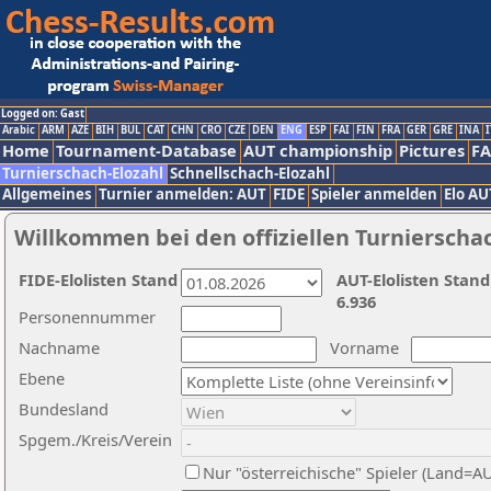
Logged on: Gast
Arabic
ARM
AZE
BIH
BUL
CAT
CHN
CRO
CZE
DEN
ENG
ESP
FAI
FIN
FRA
GER
GRE
INA
I
Home
Tournament-Database
AUT championship
Pictures
F
Turnierschach-Elozahl
Schnellschach-Elozahl
Allgemeines
Turnier anmelden: AUT
FIDE
Spieler anmelden
Elo AU
Willkommen bei den offiziellen Turnierscha
FIDE-Elolisten Stand
AUT-Elolisten Stand
6.936
Personennummer
Nachname
Vorname
Ebene
Bundesland
Spgem./Kreis/Verein
Nur "österreichische" Spieler (Land=A