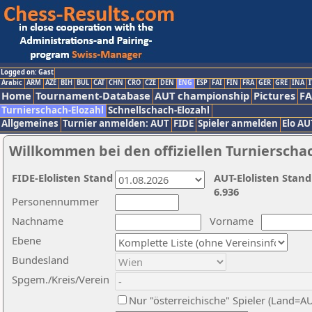
Logged on: Gast
Arabic
ARM
AZE
BIH
BUL
CAT
CHN
CRO
CZE
DEN
ENG
ESP
FAI
FIN
FRA
GER
GRE
INA
I
Home
Tournament-Database
AUT championship
Pictures
F
Turnierschach-Elozahl
Schnellschach-Elozahl
Allgemeines
Turnier anmelden: AUT
FIDE
Spieler anmelden
Elo AU
Willkommen bei den offiziellen Turnierscha
FIDE-Elolisten Stand
AUT-Elolisten Stand
6.936
Personennummer
Nachname
Vorname
Ebene
Bundesland
Spgem./Kreis/Verein
Nur "österreichische" Spieler (Land=A