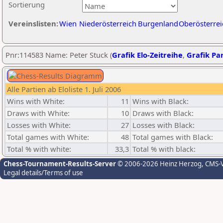
Sortierung
Vereinslisten:
Wien
Niederösterreich
Burgenland
Oberösterrei
Pnr:114583 Name: Peter Stuck (
Grafik Elo-Zeitreihe
,
Grafik Par
Alle Partien ab Eloliste 1. Juli 2006
Wins with White:
11
Wins with Black:
Draws with White:
10
Draws with Black:
Losses with White:
27
Losses with Black:
Total games with White:
48
Total games with Black:
Total % with white:
33,3
Total % with black:
Chess-Tournament-Results-Server
© 2006-2026 Heinz Herzog
, CMS-
Legal details/Terms of use