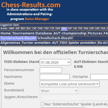
Logged on: Gast
Arabic
ARM
AZE
BIH
BUL
CAT
CHN
CRO
CZE
DEN
ENG
ESP
FAI
FIN
FRA
GER
GRE
INA
I
Home
Tournament-Database
AUT championship
Pictures
F
Turnierschach-Elozahl
Schnellschach-Elozahl
Allgemeines
Turnier anmelden: AUT
FIDE
Spieler anmelden
Elo AU
Willkommen bei den offiziellen Turnierscha
FIDE-Elolisten Stand
AUT-Elolisten Stand
6.936
Personennummer
Nachname
Vorname
Ebene
Bundesland
Spgem./Kreis/Verein
Nur "österreichische" Spieler (Land=A