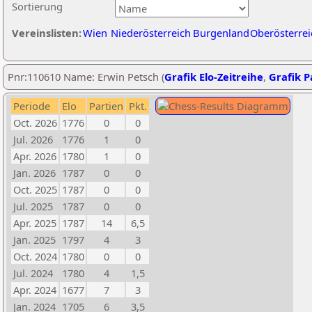
Sortierung
Vereinslisten:
Wien
Niederösterreich
Burgenland
Oberösterrei
Pnr:110610 Name: Erwin Petsch (
Grafik Elo-Zeitreihe
,
Grafik Pa
Periode
Elo
Partien
Pkt.
Oct. 2026
1776
0
0
Jul. 2026
1776
1
0
Apr. 2026
1780
1
0
Jan. 2026
1787
0
0
Oct. 2025
1787
0
0
Jul. 2025
1787
0
0
Apr. 2025
1787
14
6,5
Jan. 2025
1797
4
3
Oct. 2024
1780
0
0
Jul. 2024
1780
4
1,5
Apr. 2024
1677
7
3
Jan. 2024
1705
6
3,5