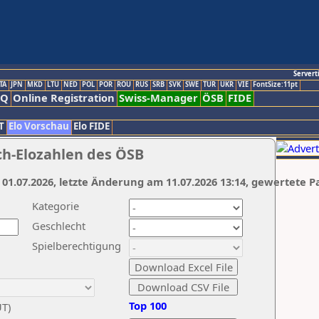
Servert
TA
JPN
MKD
LTU
NED
POL
POR
ROU
RUS
SRB
SVK
SWE
TUR
UKR
VIE
FontSize:11pt
AQ
Online Registration
Swiss-Manager
ÖSB
FIDE
T
Elo Vorschau
Elo FIDE
ch-Elozahlen des ÖSB
 01.07.2026, letzte Änderung am 11.07.2026 13:14, gewertete P
Kategorie
Geschlecht
Spielberechtigung
Top 100
UT)