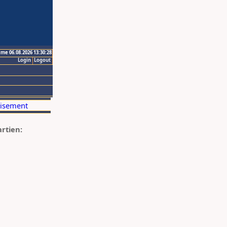
ime 06.08.2026 13:30:28
Login
Logout
artien: