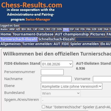
Logged on: Gast
Arabic
ARM
AZE
BIH
BUL
CAT
CHN
CRO
CZE
DEN
ENG
ESP
FAI
FIN
FRA
GER
GRE
INA
I
Home
Tournament-Database
AUT championship
Pictures
F
Turnierschach-Elozahl
Schnellschach-Elozahl
Allgemeines
Turnier anmelden: AUT
FIDE
Spieler anmelden
Elo AU
Willkommen bei den offiziellen Turnierscha
FIDE-Elolisten Stand
AUT-Elolisten Stand
6.936
Personennummer
Nachname
Vorname
Ebene
Bundesland
Spgem./Kreis/Verein
Nur "österreichische" Spieler (Land=A