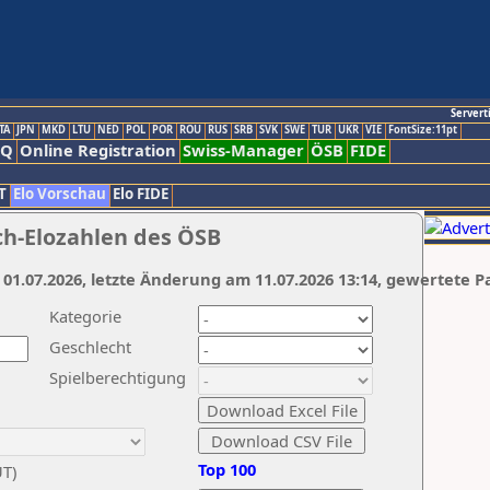
Servert
TA
JPN
MKD
LTU
NED
POL
POR
ROU
RUS
SRB
SVK
SWE
TUR
UKR
VIE
FontSize:11pt
AQ
Online Registration
Swiss-Manager
ÖSB
FIDE
T
Elo Vorschau
Elo FIDE
ch-Elozahlen des ÖSB
 01.07.2026, letzte Änderung am 11.07.2026 13:14, gewertete P
Kategorie
Geschlecht
Spielberechtigung
Top 100
UT)