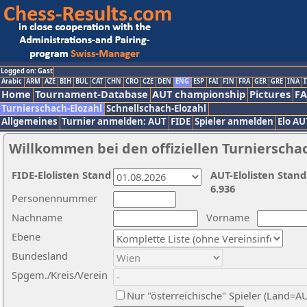
Logged on: Gast
Arabic
ARM
AZE
BIH
BUL
CAT
CHN
CRO
CZE
DEN
ENG
ESP
FAI
FIN
FRA
GER
GRE
INA
I
Home
Tournament-Database
AUT championship
Pictures
F
Turnierschach-Elozahl
Schnellschach-Elozahl
Allgemeines
Turnier anmelden: AUT
FIDE
Spieler anmelden
Elo AU
Willkommen bei den offiziellen Turnierscha
FIDE-Elolisten Stand
AUT-Elolisten Stand
6.936
Personennummer
Nachname
Vorname
Ebene
Bundesland
Spgem./Kreis/Verein
Nur "österreichische" Spieler (Land=A