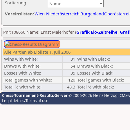
Sortierung
Vereinslisten:
Wien
Niederösterreich
Burgenland
Oberösterrei
Pnr:108666 Name: Ernst Maierhofer (
Grafik Elo-Zeitreihe
,
Grafi
Alle Partien ab Eloliste 1. Juli 2006
Wins with White:
31
Wins with Black:
Draws with White:
54
Draws with Black:
Losses with White:
35
Losses with Black:
Total games with White:
120
Total games with Black:
Total % with white:
48,3
Total % with black:
Chess-Tournament-Results-Server
© 2006-2026 Heinz Herzog
, CMS-
Legal details/Terms of use