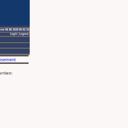
ime 06.08.2026 06:02:33
Login
Logout
artien: