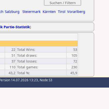
ch
Salzburg
Steiermark
Kärnten
Tirol
Vorarlberg
k Partie-Statistik
)
22
Total Wins:
53
51
Total draws:
105
37
Total losses:
72
110
Total games:
230
43,2
Total %:
45,9
Version 14.07.2026 13:23, Node S3