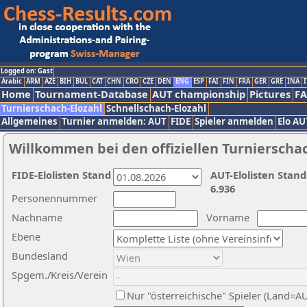
Logged on: Gast
Arabic
ARM
AZE
BIH
BUL
CAT
CHN
CRO
CZE
DEN
ENG
ESP
FAI
FIN
FRA
GER
GRE
INA
I
Home
Tournament-Database
AUT championship
Pictures
F
Turnierschach-Elozahl
Schnellschach-Elozahl
Allgemeines
Turnier anmelden: AUT
FIDE
Spieler anmelden
Elo AU
Willkommen bei den offiziellen Turnierscha
FIDE-Elolisten Stand
AUT-Elolisten Stand
6.936
Personennummer
Nachname
Vorname
Ebene
Bundesland
Spgem./Kreis/Verein
Nur "österreichische" Spieler (Land=A