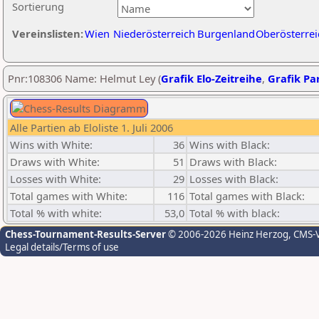
Sortierung
Vereinslisten:
Wien
Niederösterreich
Burgenland
Oberösterrei
Pnr:108306 Name: Helmut Ley (
Grafik Elo-Zeitreihe
,
Grafik Par
Alle Partien ab Eloliste 1. Juli 2006
Wins with White:
36
Wins with Black:
Draws with White:
51
Draws with Black:
Losses with White:
29
Losses with Black:
Total games with White:
116
Total games with Black:
Total % with white:
53,0
Total % with black:
Chess-Tournament-Results-Server
© 2006-2026 Heinz Herzog
, CMS-
Legal details/Terms of use