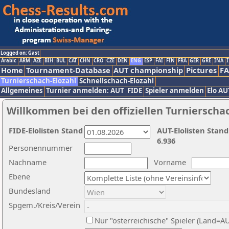
Logged on: Gast
Arabic
ARM
AZE
BIH
BUL
CAT
CHN
CRO
CZE
DEN
ENG
ESP
FAI
FIN
FRA
GER
GRE
INA
I
Home
Tournament-Database
AUT championship
Pictures
F
Turnierschach-Elozahl
Schnellschach-Elozahl
Allgemeines
Turnier anmelden: AUT
FIDE
Spieler anmelden
Elo AU
Willkommen bei den offiziellen Turnierscha
FIDE-Elolisten Stand
AUT-Elolisten Stand
6.936
Personennummer
Nachname
Vorname
Ebene
Bundesland
Spgem./Kreis/Verein
Nur "österreichische" Spieler (Land=A