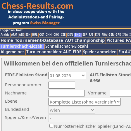
Logged on: Gast
Arabic
ARM
AZE
BIH
BUL
CAT
CHN
CRO
CZE
DEN
ENG
ESP
FAI
FIN
FRA
GER
GRE
INA
I
Home
Tournament-Database
AUT championship
Pictures
F
Turnierschach-Elozahl
Schnellschach-Elozahl
Allgemeines
Turnier anmelden: AUT
FIDE
Spieler anmelden
Elo AU
Willkommen bei den offiziellen Turnierscha
FIDE-Elolisten Stand
AUT-Elolisten Stand
6.936
Personennummer
Nachname
Vorname
Ebene
Bundesland
Spgem./Kreis/Verein
Nur "österreichische" Spieler (Land=A