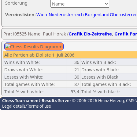
Sortierung
Vereinslisten:
Wien
Niederösterreich
Burgenland
Oberösterrei
Pnr:105525 Name: Paul Horak (
Grafik Elo-Zeitreihe
,
Grafik Par
Alle Partien ab Eloliste 1. Juli 2006
Wins with White:
36
Wins with Black:
Draws with White:
21
Draws with Black:
Losses with White:
30
Losses with Black:
Total games with White:
87
Total games with Black:
Total % with white:
53,4
Total % with black:
Chess-Tournament-Results-Server
© 2006-2026 Heinz Herzog
, CMS-
Legal details/Terms of use