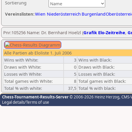
Sortierung
Vereinslisten:
Wien
Niederösterreich
Burgenland
Oberösterrei
Pnr:105256 Name: Dr. Bernhard Hoelzl (
Grafik Elo-Zeitreihe
,
Gr
Alle Partien ab Eloliste 1. Juli 2006
Wins with White:
3
Wins with Black:
Draws with White:
0
Draws with Black:
Losses with White:
5
Losses with Black:
Total games with White:
8
Total games with Black:
Total % with white:
37,5
Total % with black:
Chess-Tournament-Results-Server
© 2006-2026 Heinz Herzog
, CMS-
Legal details/Terms of use