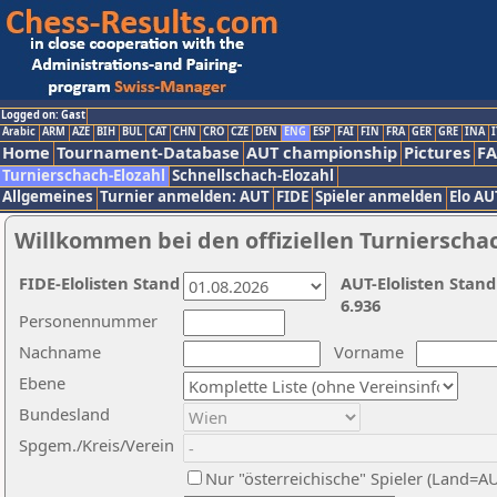
Logged on: Gast
Arabic
ARM
AZE
BIH
BUL
CAT
CHN
CRO
CZE
DEN
ENG
ESP
FAI
FIN
FRA
GER
GRE
INA
I
Home
Tournament-Database
AUT championship
Pictures
F
Turnierschach-Elozahl
Schnellschach-Elozahl
Allgemeines
Turnier anmelden: AUT
FIDE
Spieler anmelden
Elo AU
Willkommen bei den offiziellen Turnierscha
FIDE-Elolisten Stand
AUT-Elolisten Stand
6.936
Personennummer
Nachname
Vorname
Ebene
Bundesland
Spgem./Kreis/Verein
Nur "österreichische" Spieler (Land=A