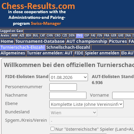
Logged on: Gast
Arabic
ARM
AZE
BIH
BUL
CAT
CHN
CRO
CZE
DEN
ENG
ESP
FAI
FIN
FRA
GER
GRE
INA
I
Home
Tournament-Database
AUT championship
Pictures
F
Turnierschach-Elozahl
Schnellschach-Elozahl
Allgemeines
Turnier anmelden: AUT
FIDE
Spieler anmelden
Elo AU
Willkommen bei den offiziellen Turnierscha
FIDE-Elolisten Stand
AUT-Elolisten Stand
6.936
Personennummer
Nachname
Vorname
Ebene
Bundesland
Spgem./Kreis/Verein
Nur "österreichische" Spieler (Land=A