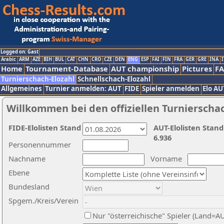
Logged on: Gast
Arabic
ARM
AZE
BIH
BUL
CAT
CHN
CRO
CZE
DEN
ENG
ESP
FAI
FIN
FRA
GER
GRE
INA
I
Home
Tournament-Database
AUT championship
Pictures
F
Turnierschach-Elozahl
Schnellschach-Elozahl
Allgemeines
Turnier anmelden: AUT
FIDE
Spieler anmelden
Elo AU
Willkommen bei den offiziellen Turnierscha
FIDE-Elolisten Stand
AUT-Elolisten Stand
6.936
Personennummer
Nachname
Vorname
Ebene
Bundesland
Spgem./Kreis/Verein
Nur "österreichische" Spieler (Land=A