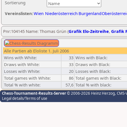
Sortierung
Vereinslisten:
Wien
Niederösterreich
Burgenland
Oberösterrei
Pnr:104145 Name: Thomas Grün (
Grafik Elo-Zeitreihe
,
Grafik P
Alle Partien ab Eloliste 1. Juli 2006
Wins with White:
33
Wins with Black:
Draws with White:
33
Draws with Black:
Losses with White:
20
Losses with Black:
Total games with White:
86
Total games with Black:
Total % with white:
57,6
Total % with black:
Chess-Tournament-Results-Server
© 2006-2026 Heinz Herzog
, CMS-
Legal details/Terms of use