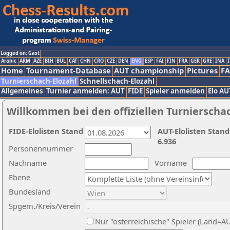
Logged on: Gast
Arabic
ARM
AZE
BIH
BUL
CAT
CHN
CRO
CZE
DEN
ENG
ESP
FAI
FIN
FRA
GER
GRE
INA
I
Home
Tournament-Database
AUT championship
Pictures
F
Turnierschach-Elozahl
Schnellschach-Elozahl
Allgemeines
Turnier anmelden: AUT
FIDE
Spieler anmelden
Elo AU
Willkommen bei den offiziellen Turnierscha
FIDE-Elolisten Stand
AUT-Elolisten Stand
6.936
Personennummer
Nachname
Vorname
Ebene
Bundesland
Spgem./Kreis/Verein
Nur "österreichische" Spieler (Land=A