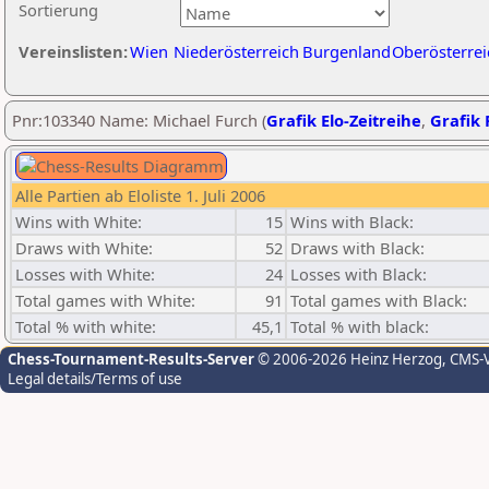
Sortierung
Vereinslisten:
Wien
Niederösterreich
Burgenland
Oberösterrei
Pnr:103340 Name: Michael Furch (
Grafik Elo-Zeitreihe
,
Grafik 
Alle Partien ab Eloliste 1. Juli 2006
Wins with White:
15
Wins with Black:
Draws with White:
52
Draws with Black:
Losses with White:
24
Losses with Black:
Total games with White:
91
Total games with Black:
Total % with white:
45,1
Total % with black:
Chess-Tournament-Results-Server
© 2006-2026 Heinz Herzog
, CMS-
Legal details/Terms of use