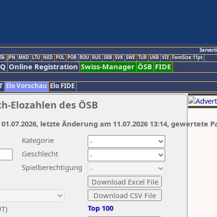
Servert
TA
JPN
MKD
LTU
NED
POL
POR
ROU
RUS
SRB
SVK
SWE
TUR
UKR
VIE
FontSize:11pt
AQ
Online Registration
Swiss-Manager
ÖSB
FIDE
T
Elo Vorschau
Elo FIDE
ch-Elozahlen des ÖSB
 01.07.2026, letzte Änderung am 11.07.2026 13:14, gewertete P
Kategorie
Geschlecht
Spielberechtigung
Top 100
UT)