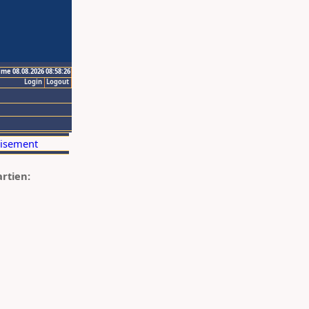
ime 08.08.2026 08:58:26
Login
Logout
artien: