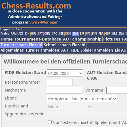
Logged on: Gast
Arabic
ARM
AZE
BIH
BUL
CAT
CHN
CRO
CZE
DEN
ENG
ESP
FAI
FIN
FRA
GER
GRE
INA
I
Home
Tournament-Database
AUT championship
Pictures
F
Turnierschach-Elozahl
Schnellschach-Elozahl
Allgemeines
Turnier anmelden: AUT
FIDE
Spieler anmelden
Elo AU
Willkommen bei den offiziellen Turnierscha
FIDE-Elolisten Stand
AUT-Elolisten Stand
6.936
Personennummer
Nachname
Vorname
Ebene
Bundesland
Spgem./Kreis/Verein
Nur "österreichische" Spieler (Land=A