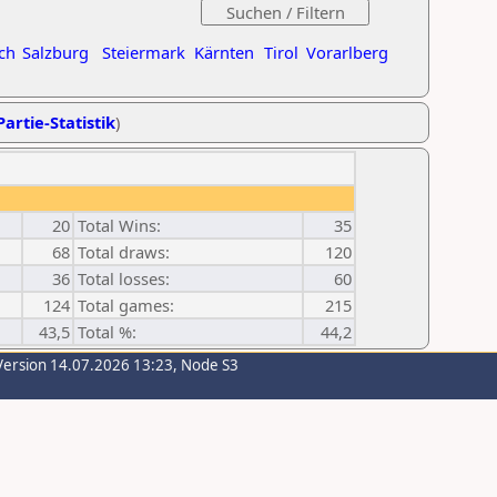
ch
Salzburg
Steiermark
Kärnten
Tirol
Vorarlberg
Partie-Statistik
)
20
Total Wins:
35
68
Total draws:
120
36
Total losses:
60
124
Total games:
215
43,5
Total %:
44,2
Version 14.07.2026 13:23, Node S3