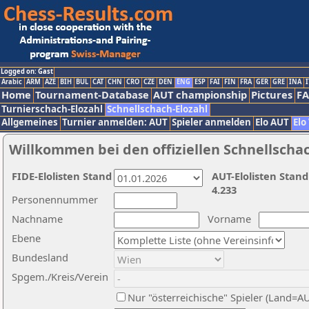
Logged on: Gast
Arabic
ARM
AZE
BIH
BUL
CAT
CHN
CRO
CZE
DEN
ENG
ESP
FAI
FIN
FRA
GER
GRE
INA
I
Home
Tournament-Database
AUT championship
Pictures
F
Turnierschach-Elozahl
Schnellschach-Elozahl
Allgemeines
Turnier anmelden: AUT
Spieler anmelden
Elo AUT
Elo
Willkommen bei den offiziellen Schnellscha
FIDE-Elolisten Stand
AUT-Elolisten Stand
4.233
Personennummer
Nachname
Vorname
Ebene
Bundesland
Spgem./Kreis/Verein
Nur "österreichische" Spieler (Land=A