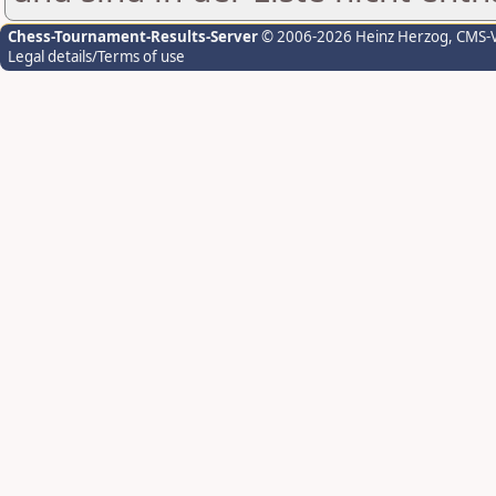
Chess-Tournament-Results-Server
© 2006-2026 Heinz Herzog
, CMS-
Legal details/Terms of use