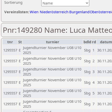
Sortierung
Vereinslisten:
Wien
Niederösterreich
Burgenland
Oberösterrei
Pnr:149280 Name: Luca Matteo
tnr
St
turnier
bdld
rd
datu
Jugendturnier November U08 U10
1295557
E
Sbg
1
30.11.20
2025
Jugendturnier November U08 U10
1295557
E
Sbg
2
30.11.20
2025
Jugendturnier November U08 U10
1295557
E
Sbg
3
30.11.20
2025
Jugendturnier November U08 U10
1295557
E
Sbg
4
30.11.20
2025
Jugendturnier November U08 U10
1295557
E
Sbg
5
30.11.20
2025
Jugendturnier November U08 U10
1295557
E
Sbg
7
30.11.20
2025