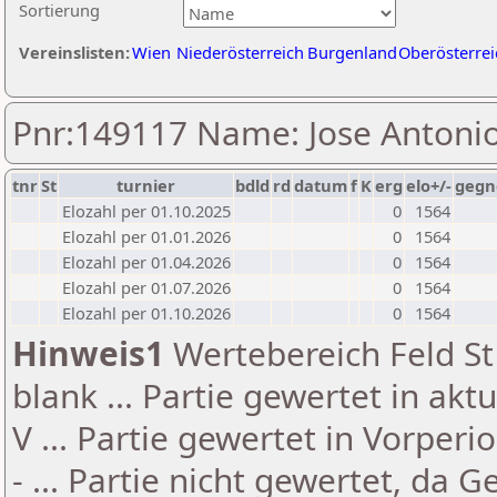
Sortierung
Vereinslisten:
Wien
Niederösterreich
Burgenland
Oberösterrei
Pnr:149117 Name: Jose Antoni
tnr
St
turnier
bdld
rd
datum
f
K
erg
elo+/-
gegn
Elozahl per 01.10.2025
0
1564
Elozahl per 01.01.2026
0
1564
Elozahl per 01.04.2026
0
1564
Elozahl per 01.07.2026
0
1564
Elozahl per 01.10.2026
0
1564
Hinweis1
Wertebereich Feld St 
blank ... Partie gewertet in akt
V ... Partie gewertet in Vorperi
- ... Partie nicht gewertet, da 