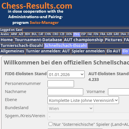
Logged on: Gast
Arabic
ARM
AZE
BIH
BUL
CAT
CHN
CRO
CZE
DEN
ENG
ESP
FAI
FIN
FRA
GER
GRE
INA
I
Home
Tournament-Database
AUT championship
Pictures
F
Turnierschach-Elozahl
Schnellschach-Elozahl
Allgemeines
Turnier anmelden: AUT
Spieler anmelden
Elo AUT
Elo
Willkommen bei den offiziellen Schnellscha
FIDE-Elolisten Stand
AUT-Elolisten Stand
4.233
Personennummer
Nachname
Vorname
Ebene
Bundesland
Spgem./Kreis/Verein
Nur "österreichische" Spieler (Land=A