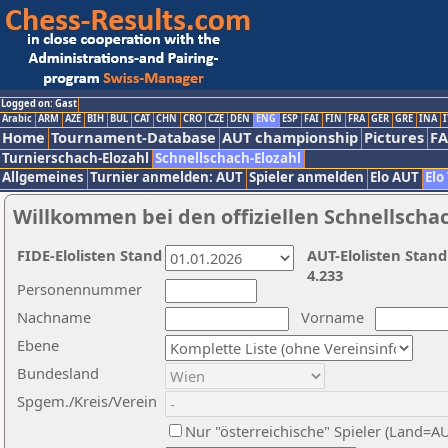
Logged on: Gast
Arabic
ARM
AZE
BIH
BUL
CAT
CHN
CRO
CZE
DEN
ENG
ESP
FAI
FIN
FRA
GER
GRE
INA
I
Home
Tournament-Database
AUT championship
Pictures
F
Turnierschach-Elozahl
Schnellschach-Elozahl
Allgemeines
Turnier anmelden: AUT
Spieler anmelden
Elo AUT
Elo
Willkommen bei den offiziellen Schnellscha
FIDE-Elolisten Stand
AUT-Elolisten Stand
4.233
Personennummer
Nachname
Vorname
Ebene
Bundesland
Spgem./Kreis/Verein
Nur "österreichische" Spieler (Land=A