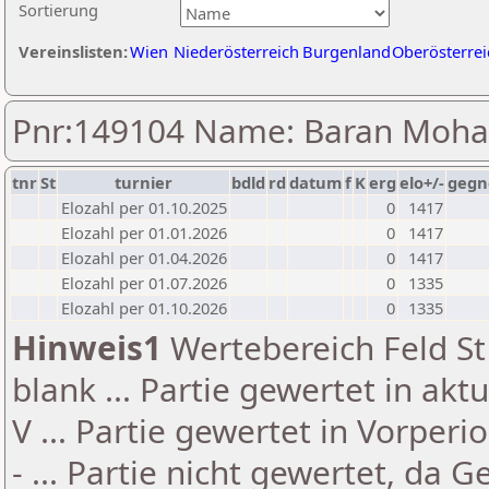
Sortierung
Vereinslisten:
Wien
Niederösterreich
Burgenland
Oberösterrei
Pnr:149104 Name: Baran Mo
tnr
St
turnier
bdld
rd
datum
f
K
erg
elo+/-
gegn
Elozahl per 01.10.2025
0
1417
Elozahl per 01.01.2026
0
1417
Elozahl per 01.04.2026
0
1417
Elozahl per 01.07.2026
0
1335
Elozahl per 01.10.2026
0
1335
Hinweis1
Wertebereich Feld St 
blank ... Partie gewertet in akt
V ... Partie gewertet in Vorperi
- ... Partie nicht gewertet, da 