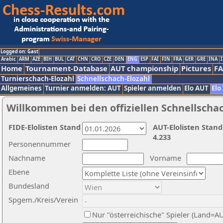
Logged on: Gast
Arabic
ARM
AZE
BIH
BUL
CAT
CHN
CRO
CZE
DEN
ENG
ESP
FAI
FIN
FRA
GER
GRE
INA
I
Home
Tournament-Database
AUT championship
Pictures
F
Turnierschach-Elozahl
Schnellschach-Elozahl
Allgemeines
Turnier anmelden: AUT
Spieler anmelden
Elo AUT
Elo
Willkommen bei den offiziellen Schnellscha
FIDE-Elolisten Stand
AUT-Elolisten Stand
4.233
Personennummer
Nachname
Vorname
Ebene
Bundesland
Spgem./Kreis/Verein
Nur "österreichische" Spieler (Land=A