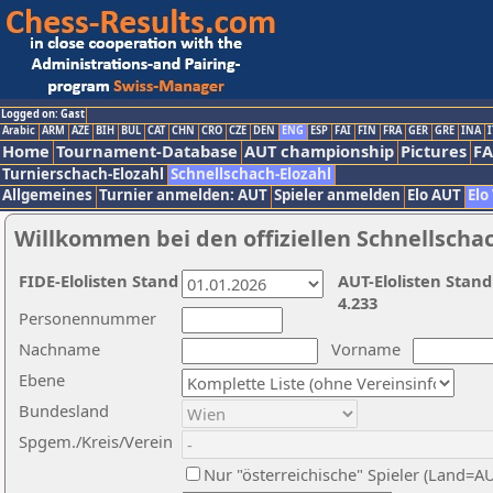
Logged on: Gast
Arabic
ARM
AZE
BIH
BUL
CAT
CHN
CRO
CZE
DEN
ENG
ESP
FAI
FIN
FRA
GER
GRE
INA
I
Home
Tournament-Database
AUT championship
Pictures
F
Turnierschach-Elozahl
Schnellschach-Elozahl
Allgemeines
Turnier anmelden: AUT
Spieler anmelden
Elo AUT
Elo
Willkommen bei den offiziellen Schnellscha
FIDE-Elolisten Stand
AUT-Elolisten Stand
4.233
Personennummer
Nachname
Vorname
Ebene
Bundesland
Spgem./Kreis/Verein
Nur "österreichische" Spieler (Land=A