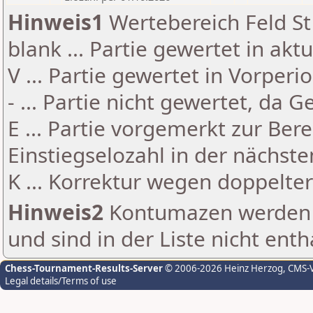
Hinweis1
Wertebereich Feld St 
blank ... Partie gewertet in akt
V ... Partie gewertet in Vorperi
- ... Partie nicht gewertet, da 
E ... Partie vorgemerkt zur Be
Einstiegselozahl in der nächst
K ... Korrektur wegen doppelt
Hinweis2
Kontumazen werden g
und sind in der Liste nicht enth
Chess-Tournament-Results-Server
© 2006-2026 Heinz Herzog
, CMS-
Legal details/Terms of use