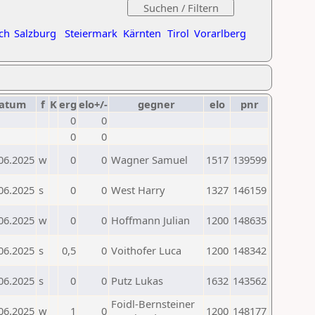
ch
Salzburg
Steiermark
Kärnten
Tirol
Vorarlberg
atum
f
K
erg
elo+/-
gegner
elo
pnr
0
0
0
0
06.2025
w
0
0
Wagner Samuel
1517
139599
06.2025
s
0
0
West Harry
1327
146159
06.2025
w
0
0
Hoffmann Julian
1200
148635
06.2025
s
0,5
0
Voithofer Luca
1200
148342
06.2025
s
0
0
Putz Lukas
1632
143562
Foidl-Bernsteiner
06.2025
w
1
0
1200
148177