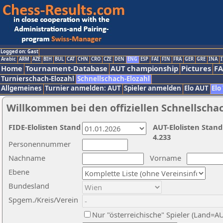
Logged on: Gast
Arabic
ARM
AZE
BIH
BUL
CAT
CHN
CRO
CZE
DEN
ENG
ESP
FAI
FIN
FRA
GER
GRE
INA
I
Home
Tournament-Database
AUT championship
Pictures
F
Turnierschach-Elozahl
Schnellschach-Elozahl
Allgemeines
Turnier anmelden: AUT
Spieler anmelden
Elo AUT
Elo
Willkommen bei den offiziellen Schnellscha
FIDE-Elolisten Stand
AUT-Elolisten Stand
4.233
Personennummer
Nachname
Vorname
Ebene
Bundesland
Spgem./Kreis/Verein
Nur "österreichische" Spieler (Land=A