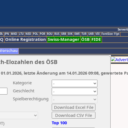
Servert
TA
JPN
MKD
LTU
NED
POL
POR
ROU
RUS
SRB
SVK
SWE
TUR
UKR
VIE
FontSize:11pt
AQ
Online Registration
Swiss-Manager
ÖSB
FIDE
 Vorschau
ch-Elozahlen des ÖSB
 01.01.2026, letzte Änderung am 14.01.2026 09:08, gewertete P
Kategorie
Geschlecht
Spielberechtigung
Top 100
UT)