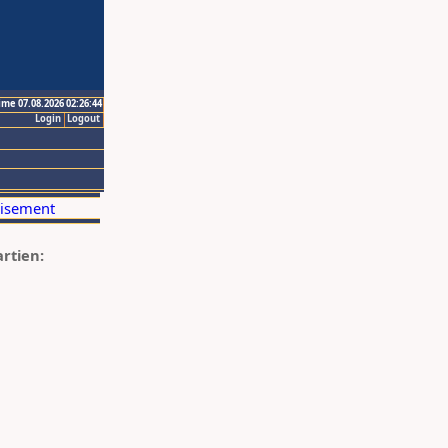
ime 07.08.2026 02:26:44
Login
Logout
artien: