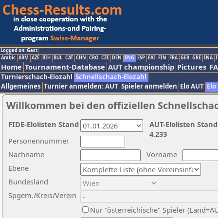
Logged on: Gast
Arabic
ARM
AZE
BIH
BUL
CAT
CHN
CRO
CZE
DEN
ENG
ESP
FAI
FIN
FRA
GER
GRE
INA
I
Home
Tournament-Database
AUT championship
Pictures
F
Turnierschach-Elozahl
Schnellschach-Elozahl
Allgemeines
Turnier anmelden: AUT
Spieler anmelden
Elo AUT
Elo
Willkommen bei den offiziellen Schnellscha
FIDE-Elolisten Stand
AUT-Elolisten Stand
4.233
Personennummer
Nachname
Vorname
Ebene
Bundesland
Spgem./Kreis/Verein
Nur "österreichische" Spieler (Land=A